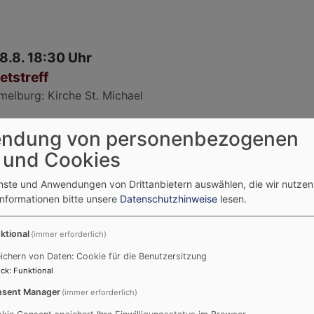
18.8. 18:30 Uhr
etstreff
melburg
Kirche St. Michael
ndung von personenbezogenen
 und Cookies
21.8. 17 Uhr
M Jungschar für 9 bis 12 Jährige
enste und Anwendungen von Drittanbietern auswählen, die wir nutze
Informationen bitte unsere
Datenschutzhinweise
lesen.
melburg
Martin-Luther-Haus
ktional
(immer erforderlich)
ichern von Daten: Cookie für die Benutzersitzung
ck
:
Funktional
21.8. 18:30 Uhr
sent Manager
(immer erforderlich)
ner Jugendtreff des CVJM (für Jugendliche ab 1