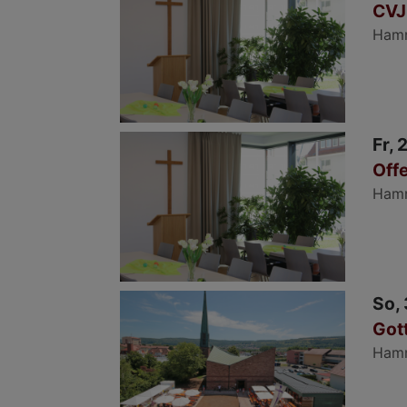
CVJ
Ham
Fr, 
Offe
Ham
So, 
Got
Ham