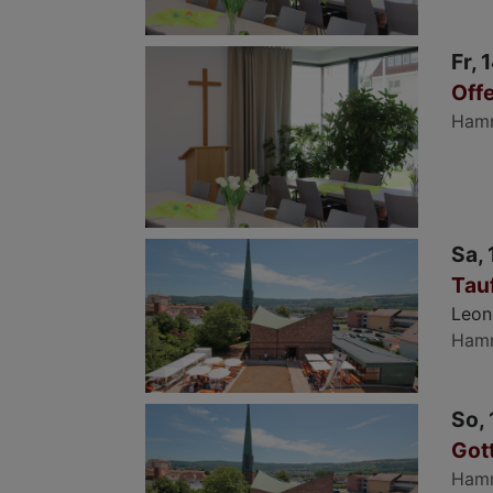
Fr, 
Offe
Ham
Sa, 
Tau
Leon
Ham
So, 
Got
Ham