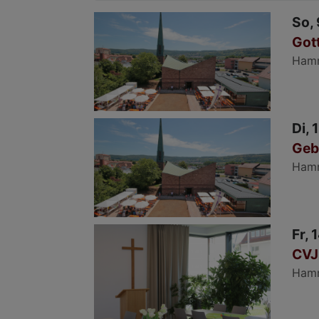
So, 
Got
Ham
Di, 
Geb
Ham
Fr, 
CVJ
Ham