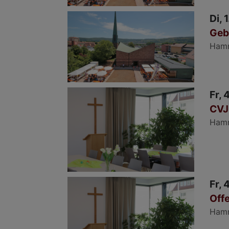
Di, 
Geb
Ham
Fr, 
CVJ
Ham
Fr, 
Offe
Ham