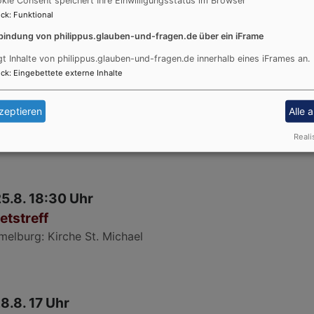
kie Consent speichert Ihre Einwilligungsstatus im Browser
melburg
Martin-Luther-Haus
ck
:
Funktional
bindung von philippus.glauben-und-fragen.de über ein iFrame
gt Inhalte von philippus.glauben-und-fragen.de innerhalb eines iFrames an.
ck
:
Eingebettete externe Inhalte
23.8. 10 Uhr
tesdienst
zeptieren
Alle 
melburg
Kirche St. Michael
Reali
25.8. 18:30 Uhr
etstreff
melburg
Kirche St. Michael
28.8. 17 Uhr