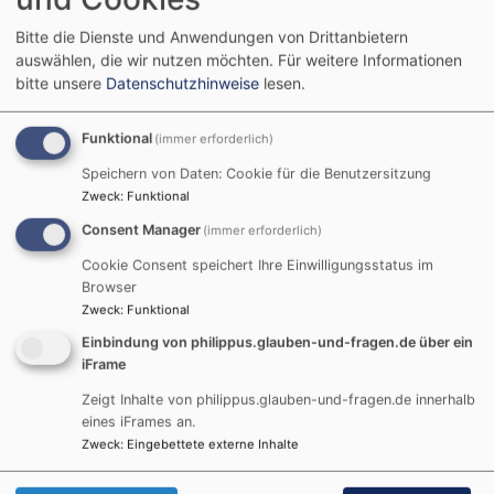
Bitte die Dienste und Anwendungen von Drittanbietern
auswählen, die wir nutzen möchten.
Für weitere Informationen
bitte unsere
Datenschutzhinweise
lesen.
Di, 18.8. 18:30 Uhr
Funktional
(immer erforderlich)
Gebetstreff
Speichern von Daten: Cookie für die Benutzersitzung
Hammelburg
Kirche St. Michael
Zweck
:
Funktional
Consent Manager
(immer erforderlich)
Cookie Consent speichert Ihre Einwilligungsstatus im
Browser
Zweck
:
Funktional
Einbindung von philippus.glauben-und-fragen.de über ein
iFrame
Zeigt Inhalte von philippus.glauben-und-fragen.de innerhalb
eines iFrames an.
Zweck
:
Eingebettete externe Inhalte