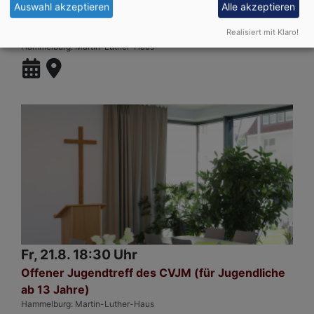
Auswahl akzeptieren
Alle akzeptieren
Fr, 21.8. 17 Uhr
CVJM Jungschar für 9 bis 12 Jährige
Realisiert mit Klaro!
Hammelburg
Martin-Luther-Haus
Fr, 21.8. 18:30 Uhr
Offener Jugendtreff des CVJM (für Jugendliche
ab 13 Jahre)
Hammelburg
Martin-Luther-Haus