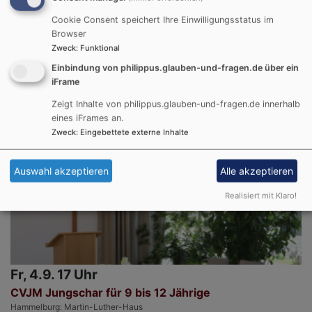
Cookie Consent speichert Ihre Einwilligungsstatus im
Di, 1.9. 18:30 Uhr
Browser
Zweck
:
Funktional
Gebetstreff
Hammelburg
Kirche St. Michael
Einbindung von philippus.glauben-und-fragen.de über ein
iFrame
Zeigt Inhalte von philippus.glauben-und-fragen.de innerhalb
eines iFrames an.
Zweck
:
Eingebettete externe Inhalte
Auswahl akzeptieren
Alle akzeptieren
Realisiert mit Klaro!
Fr, 4.9. 17 Uhr
CVJM Jungschar für 9 bis 12 Jährige
Hammelburg
Martin-Luther-Haus