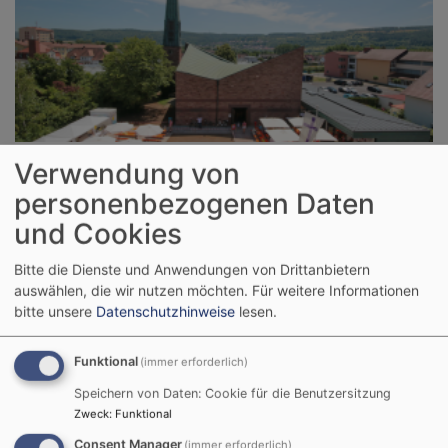
So, 30.8. 10 Uhr
Verwendung von
Gottesdienst
personenbezogenen Daten
Hammelburg
Kirche St. Michael
und Cookies
Bitte die Dienste und Anwendungen von Drittanbietern
auswählen, die wir nutzen möchten.
Für weitere Informationen
bitte unsere
Datenschutzhinweise
lesen.
Funktional
(immer erforderlich)
Speichern von Daten: Cookie für die Benutzersitzung
Zweck
:
Funktional
Consent Manager
(immer erforderlich)