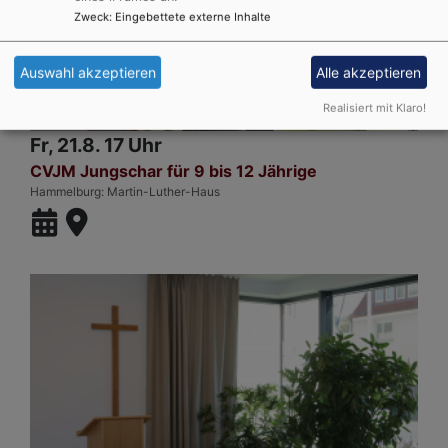
Zweck
:
Eingebettete externe Inhalte
Auswahl akzeptieren
Alle akzeptieren
Realisiert mit Klaro!
Fr, 21.8. 17 Uhr
CVJM Jungschar für 9 bis 12 Jährige
Hammelburg
Martin-Luther-Haus