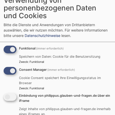
Verwendung von
personenbezogenen Daten
und Cookies
Bitte die Dienste und Anwendungen von Drittanbietern
auswählen, die wir nutzen möchten.
Für weitere Informationen
bitte unsere
Datenschutzhinweise
lesen.
Funktional
(immer erforderlich)
Speichern von Daten: Cookie für die Benutzersitzung
Zweck
:
Funktional
Di, 18.8. 18:30 Uhr
Consent Manager
(immer erforderlich)
Gebetstreff
Hammelburg
Kirche St. Michael
Cookie Consent speichert Ihre Einwilligungsstatus im
Browser
Zweck
:
Funktional
Einbindung von philippus.glauben-und-fragen.de über ein
iFrame
Zeigt Inhalte von philippus.glauben-und-fragen.de innerhalb
eines iFrames an.